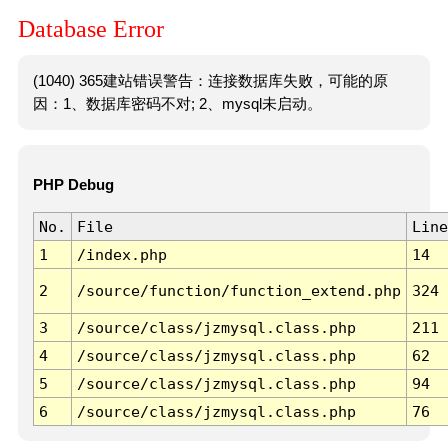
Database Error
(1040) 365建站错误警告：连接数据库失败，可能的原
因：1、数据库密码不对; 2、mysql未启动。
PHP Debug
No.
File
Line
1
/index.php
14
2
/source/function/function_extend.php
324
3
/source/class/jzmysql.class.php
211
4
/source/class/jzmysql.class.php
62
5
/source/class/jzmysql.class.php
94
6
/source/class/jzmysql.class.php
76