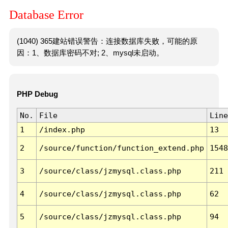
Database Error
(1040) 365建站错误警告：连接数据库失败，可能的原
因：1、数据库密码不对; 2、mysql未启动。
PHP Debug
No.
File
Line
1
/index.php
13
2
/source/function/function_extend.php
1548
3
/source/class/jzmysql.class.php
211
4
/source/class/jzmysql.class.php
62
5
/source/class/jzmysql.class.php
94