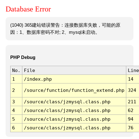
Database Error
(1040) 365建站错误警告：连接数据库失败，可能的原
因：1、数据库密码不对; 2、mysql未启动。
PHP Debug
No.
File
Line
1
/index.php
14
2
/source/function/function_extend.php
324
3
/source/class/jzmysql.class.php
211
4
/source/class/jzmysql.class.php
62
5
/source/class/jzmysql.class.php
94
6
/source/class/jzmysql.class.php
76