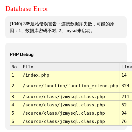
Database Error
(1040) 365建站错误警告：连接数据库失败，可能的原
因：1、数据库密码不对; 2、mysql未启动。
PHP Debug
No.
File
Line
1
/index.php
14
2
/source/function/function_extend.php
324
3
/source/class/jzmysql.class.php
211
4
/source/class/jzmysql.class.php
62
5
/source/class/jzmysql.class.php
94
6
/source/class/jzmysql.class.php
76