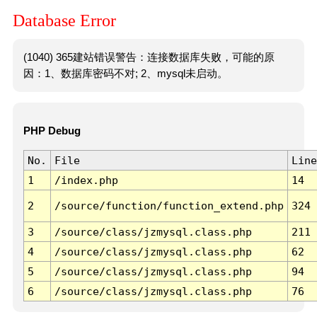
Database Error
(1040) 365建站错误警告：连接数据库失败，可能的原
因：1、数据库密码不对; 2、mysql未启动。
PHP Debug
No.
File
Line
1
/index.php
14
2
/source/function/function_extend.php
324
3
/source/class/jzmysql.class.php
211
4
/source/class/jzmysql.class.php
62
5
/source/class/jzmysql.class.php
94
6
/source/class/jzmysql.class.php
76