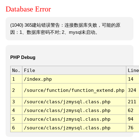
Database Error
(1040) 365建站错误警告：连接数据库失败，可能的原
因：1、数据库密码不对; 2、mysql未启动。
PHP Debug
No.
File
Line
1
/index.php
14
2
/source/function/function_extend.php
324
3
/source/class/jzmysql.class.php
211
4
/source/class/jzmysql.class.php
62
5
/source/class/jzmysql.class.php
94
6
/source/class/jzmysql.class.php
76