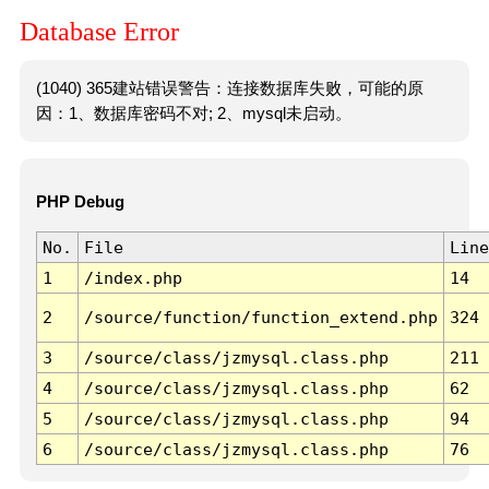
Database Error
(1040) 365建站错误警告：连接数据库失败，可能的原
因：1、数据库密码不对; 2、mysql未启动。
PHP Debug
No.
File
Line
1
/index.php
14
2
/source/function/function_extend.php
324
3
/source/class/jzmysql.class.php
211
4
/source/class/jzmysql.class.php
62
5
/source/class/jzmysql.class.php
94
6
/source/class/jzmysql.class.php
76