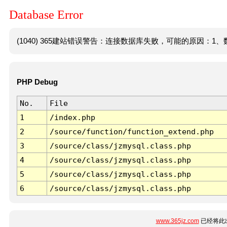
Database Error
(1040) 365建站错误警告：连接数据库失败，可能的原因：1、数
PHP Debug
No.
File
1
/index.php
2
/source/function/function_extend.php
3
/source/class/jzmysql.class.php
4
/source/class/jzmysql.class.php
5
/source/class/jzmysql.class.php
6
/source/class/jzmysql.class.php
www.365jz.com
已经将此