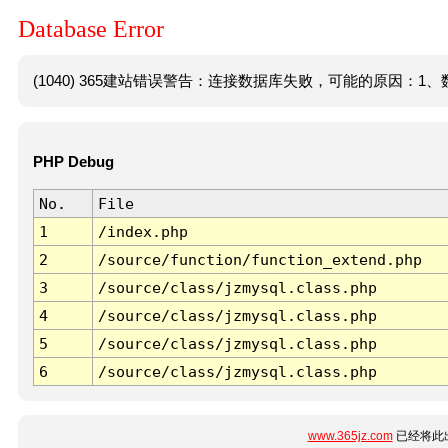
Database Error
(1040) 365建站错误警告：连接数据库失败，可能的原因：1、数
PHP Debug
No.
File
1
/index.php
2
/source/function/function_extend.php
3
/source/class/jzmysql.class.php
4
/source/class/jzmysql.class.php
5
/source/class/jzmysql.class.php
6
/source/class/jzmysql.class.php
www.365jz.com
已经将此