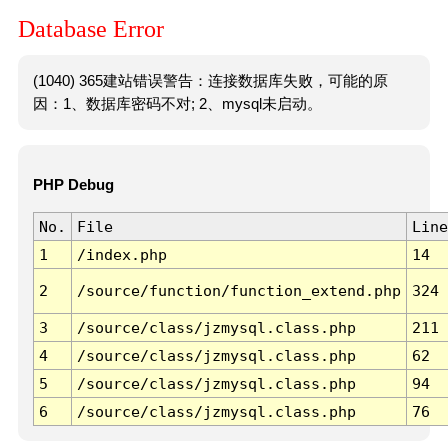
Database Error
(1040) 365建站错误警告：连接数据库失败，可能的原
因：1、数据库密码不对; 2、mysql未启动。
PHP Debug
No.
File
Line
1
/index.php
14
2
/source/function/function_extend.php
324
3
/source/class/jzmysql.class.php
211
4
/source/class/jzmysql.class.php
62
5
/source/class/jzmysql.class.php
94
6
/source/class/jzmysql.class.php
76