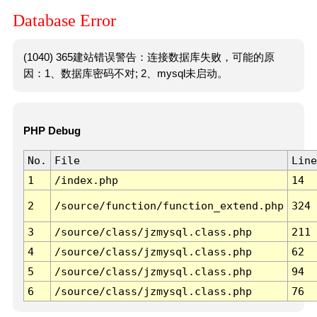
Database Error
(1040) 365建站错误警告：连接数据库失败，可能的原
因：1、数据库密码不对; 2、mysql未启动。
PHP Debug
No.
File
Line
1
/index.php
14
2
/source/function/function_extend.php
324
3
/source/class/jzmysql.class.php
211
4
/source/class/jzmysql.class.php
62
5
/source/class/jzmysql.class.php
94
6
/source/class/jzmysql.class.php
76