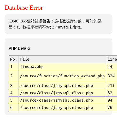
Database Error
(1040) 365建站错误警告：连接数据库失败，可能的原
因：1、数据库密码不对; 2、mysql未启动。
PHP Debug
No.
File
Line
1
/index.php
14
2
/source/function/function_extend.php
324
3
/source/class/jzmysql.class.php
211
4
/source/class/jzmysql.class.php
62
5
/source/class/jzmysql.class.php
94
6
/source/class/jzmysql.class.php
76