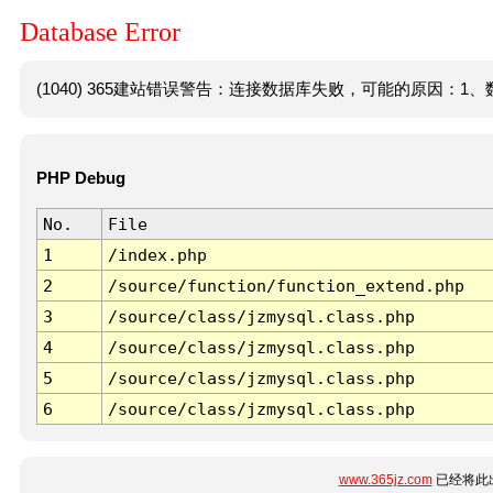
Database Error
(1040) 365建站错误警告：连接数据库失败，可能的原因：1、数
PHP Debug
No.
File
1
/index.php
2
/source/function/function_extend.php
3
/source/class/jzmysql.class.php
4
/source/class/jzmysql.class.php
5
/source/class/jzmysql.class.php
6
/source/class/jzmysql.class.php
www.365jz.com
已经将此