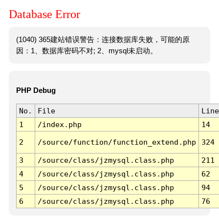
Database Error
(1040) 365建站错误警告：连接数据库失败，可能的原
因：1、数据库密码不对; 2、mysql未启动。
PHP Debug
No.
File
Line
1
/index.php
14
2
/source/function/function_extend.php
324
3
/source/class/jzmysql.class.php
211
4
/source/class/jzmysql.class.php
62
5
/source/class/jzmysql.class.php
94
6
/source/class/jzmysql.class.php
76