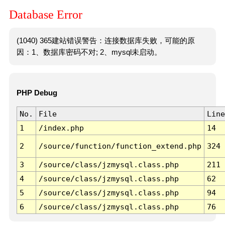
Database Error
(1040) 365建站错误警告：连接数据库失败，可能的原
因：1、数据库密码不对; 2、mysql未启动。
PHP Debug
No.
File
Line
1
/index.php
14
2
/source/function/function_extend.php
324
3
/source/class/jzmysql.class.php
211
4
/source/class/jzmysql.class.php
62
5
/source/class/jzmysql.class.php
94
6
/source/class/jzmysql.class.php
76