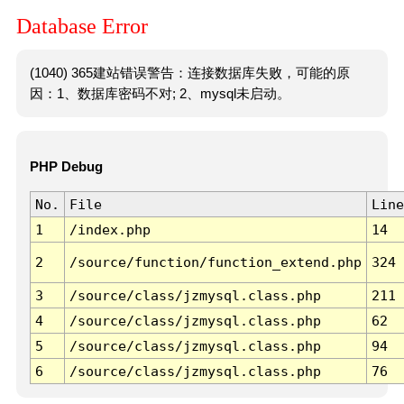
Database Error
(1040) 365建站错误警告：连接数据库失败，可能的原
因：1、数据库密码不对; 2、mysql未启动。
PHP Debug
No.
File
Line
1
/index.php
14
2
/source/function/function_extend.php
324
3
/source/class/jzmysql.class.php
211
4
/source/class/jzmysql.class.php
62
5
/source/class/jzmysql.class.php
94
6
/source/class/jzmysql.class.php
76